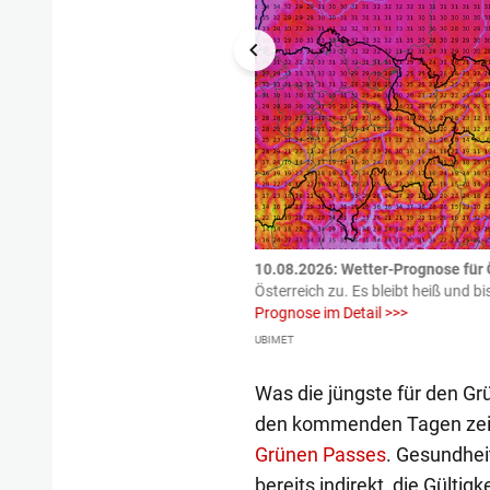
tzte.
Zu einem tragischen
10.08.2026: Wetter-Prognose für Ö
igen gekommen.
Bei einem Frontal-
Österreich zu. Es bleibt heiß und bi
Prognose im Detail >>>
UBIMET
Was die jüngste für den Grü
den kommenden Tagen zeigen
Grünen Passes
. Gesundhei
bereits indirekt, die Gülti