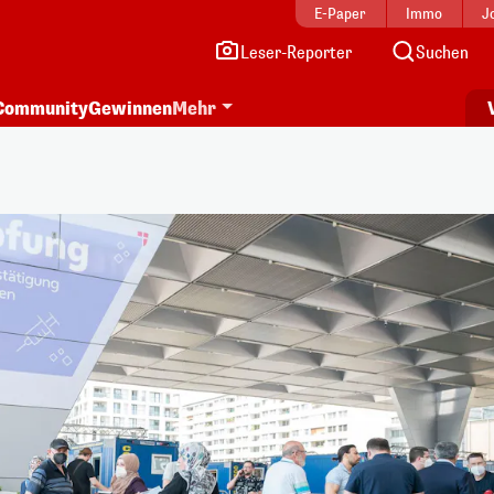
E-Paper
Immo
J
Leser-Reporter
Suchen
Community
Gewinnen
Mehr