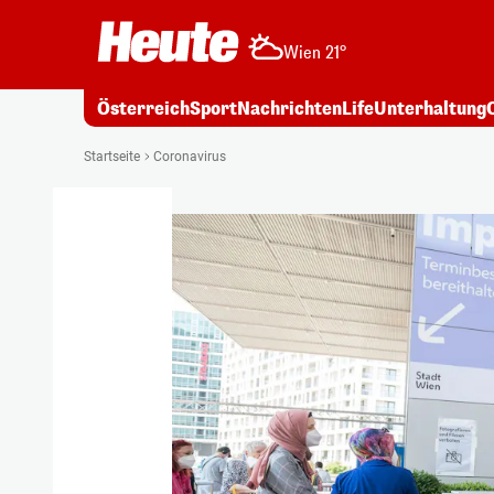
Wien 21°
Österreich
Sport
Nachrichten
Life
Unterhaltung
Startseite
Coronavirus