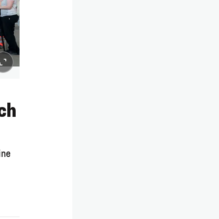
ch
ine