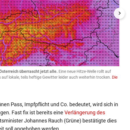
sterreich überrascht jetzt alle.
Eine neue Hitze-Welle rollt auf
09.08
s auf lokale, teils heftige Gewitter leider auch weiterhin trocken.
Die
ein Le
130 E
Getty I
nen Pass, Impfpflicht und Co. bedeutet, wird sich in
. Fast fix ist bereits eine
Verlängerung des
tsminister Johannes Rauch (Grüne) bestätigte dies
gkeit soll angehoben werden.