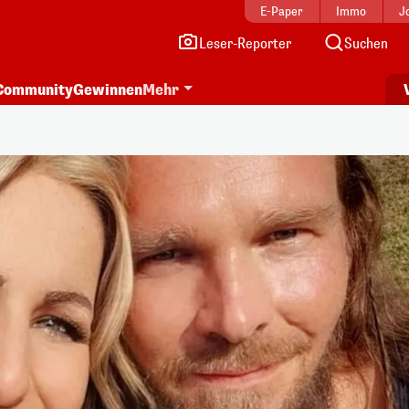
E-Paper
Immo
J
Leser-Reporter
Suchen
Community
Gewinnen
Mehr