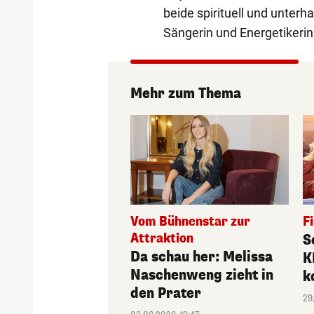
beide spirituell und unterh
Sängerin und Energetikerin
Mehr zum Thema
Vom Bühnenstar zur
F
Attraktion
S
Da schau her: Melissa
K
Naschenweng zieht in
k
den Prater
29