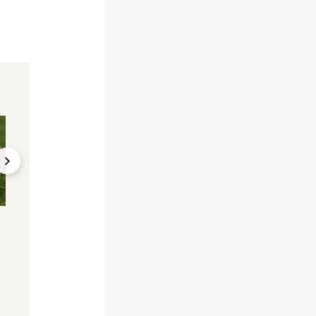
Fans sind überrascht
Schlager trifft auf 
Da schau her! Melissa
Vicky Leandros ist
Naschenweng im
(k)eine tote Hose
"Playboy"-Video
21.05.2026, 10:27
17.05.2026, 21:50