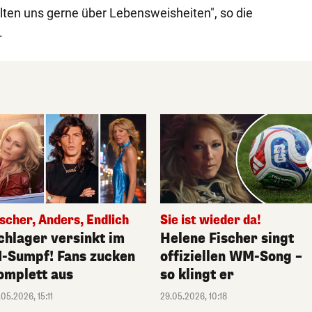
alten uns gerne über Lebensweisheiten", so die
.
ischer, Anders, Endlich
Sie ist wieder da!
chlager versinkt im
Helene Fischer singt
I-Sumpf! Fans zucken
offiziellen WM-Song –
omplett aus
so klingt er
.05.2026, 15:11
29.05.2026, 10:18