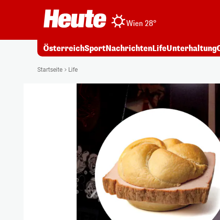
Wien 28°
Österreich
Sport
Nachrichten
Life
Unterhaltung
Startseite
Life