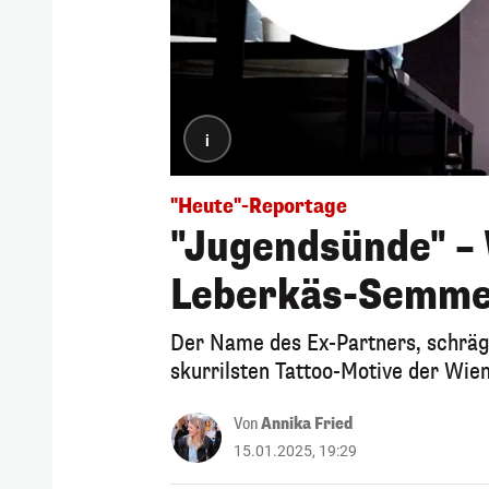
i
"Heute"-Reportage
"Jugendsünde" – 
Leberkäs-Semme
Der Name des Ex-Partners, schräg
skurrilsten Tattoo-Motive der Wien
Von
Annika Fried
15.01.2025, 19:29