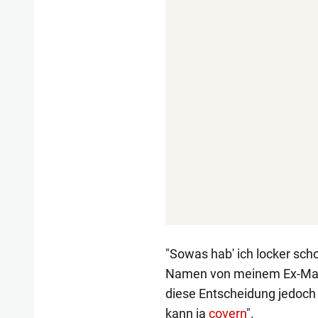
"Sowas hab' ich locker sch
Namen von meinem Ex-Mann 
diese Entscheidung jedoch n
kann ja
covern
".