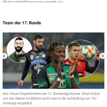
(Bild: kein Anbieter/GEPA-pictures.com, picturedesk.com)
Team der 17. Runde
1/13
Das "Heute"-Expertenteam der 17. Bundesliga-Runde. Einen Kicker
I
von den Wiener Großklubs sucht man in der Aufstellung von Tim
C
Armitage vergeblich.
(B