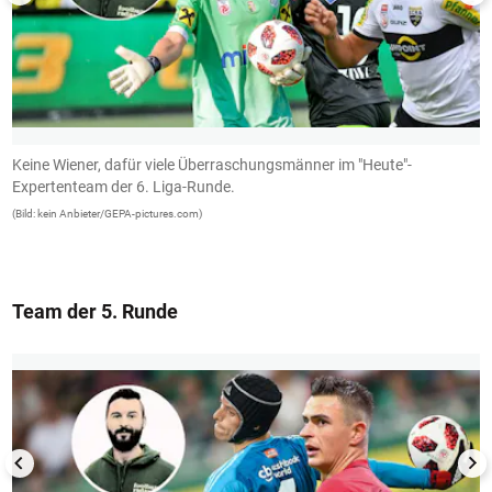
Keine Wiener, dafür viele Überraschungsmänner im "Heute"-
A
Expertenteam der 6. Liga-Runde.
L
(Bild: kein Anbieter/GEPA-pictures.com)
(B
Team der 5. Runde
1/13