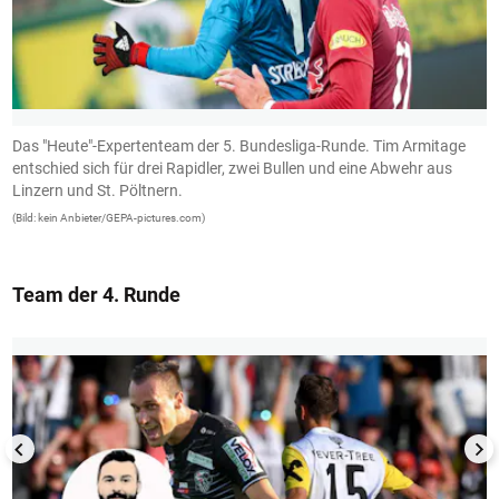
Das "Heute"-Expertenteam der 5. Bundesliga-Runde. Tim Armitage
R
entschied sich für drei Rapidler, zwei Bullen und eine Abwehr aus
z
Linzern und St. Pöltnern.
(B
(Bild: kein Anbieter/GEPA-pictures.com)
Team der 4. Runde
1/13