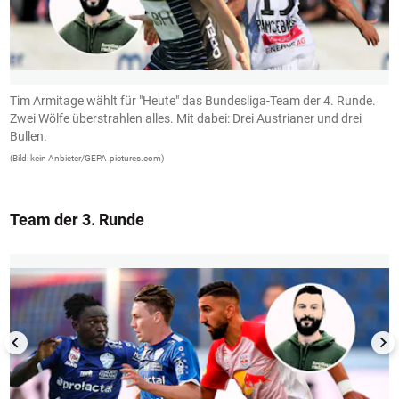
Tim Armitage wählt für "Heute" das Bundesliga-Team der 4. Runde.
R
Zwei Wölfe überstrahlen alles. Mit dabei: Drei Austrianer und drei
V
Bullen.
P
(Bild: kein Anbieter/GEPA-pictures.com)
(B
Team der 3. Runde
1/13