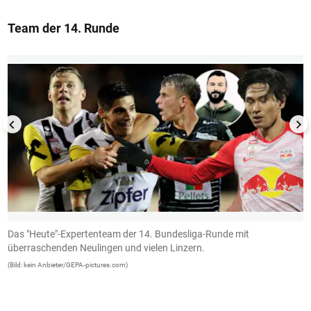
Team der 14. Runde
1/13
Das "Heute"-Expertenteam der 14. Bundesliga-Runde mit
C
überraschenden Neulingen und vielen Linzern.
d
(Bild: kein Anbieter/GEPA-pictures.com)
(B