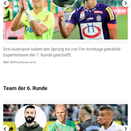
Drei Austrianer haben den Sprung ins von Tim Armitage gewählte
P
Expertenteam der 7. Runde geschafft.
(B
(Bild: GEPA-pictures.com)
Team der 6. Runde
1/13