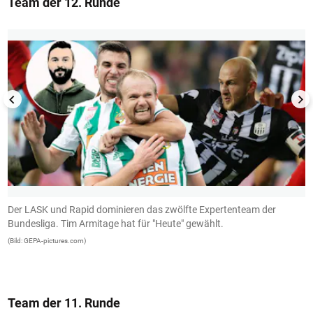
Team der 12. Runde
1/13
Der LASK und Rapid dominieren das zwölfte Expertenteam der
C
Bundesliga. Tim Armitage hat für "Heute" gewählt.
S
(Bild: GEPA-pictures.com)
(B
Team der 11. Runde
1/13