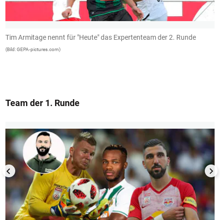
Tim Armitage nennt für "Heute" das Expertenteam der 2. Runde
A
(Bild: GEPA-pictures.com)
(B
Team der 1. Runde
1/13