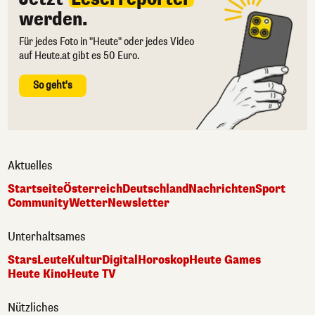
werden.
Für jedes Foto in "Heute" oder jedes Video
auf Heute.at gibt es 50 Euro.
So geht's
Aktuelles
Startseite
Österreich
Deutschland
Nachrichten
Sport
Community
Wetter
Newsletter
Unterhaltsames
Stars
Leute
Kultur
Digital
Horoskop
Heute Games
Heute Kino
Heute TV
Nützliches