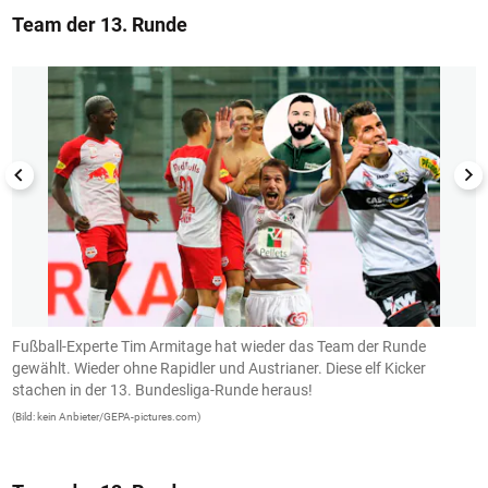
Team der 13. Runde
1/13
Fußball-Experte Tim Armitage hat wieder das Team der Runde
M
gewählt. Wieder ohne Rapidler und Austrianer. Diese elf Kicker
L
stachen in der 13. Bundesliga-Runde heraus!
2
(Bild: kein Anbieter/GEPA-pictures.com)
(B