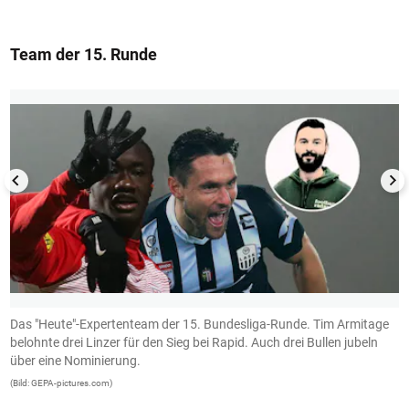
Team der 15. Runde
1/13
Das "Heute"-Expertenteam der 15. Bundesliga-Runde. Tim Armitage
R
belohnte drei Linzer für den Sieg bei Rapid. Auch drei Bullen jubeln
v
über eine Nominierung.
(B
(Bild: GEPA-pictures.com)