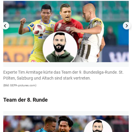
Experte Tim Armitage kürte das Team der 9. Bundesliga-Runde. St.
Z
Pölten, Salzburg und Altach sind stark vertreten.
K
(Bild: GEPA-pictures.com)
(B
Team der 8. Runde
1/13