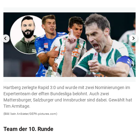
Hartberg zerlegte Rapid 3:0 und wurde mit zwei Nominierungen im
P
Expertenteam der elften Bundesliga belohnt. Auch zwei
E
Mattersburger, Salzburger und Innsbrucker sind dabei. Gewählt hat
(B
Tim Armitage.
(Bild: kein Anbieter/GEPA-pictures.com)
Team der 10. Runde
1/13