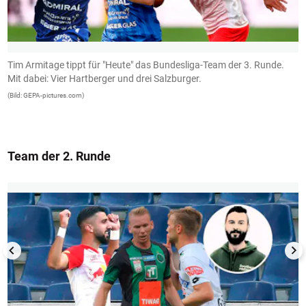
Tim Armitage tippt für "Heute" das Bundesliga-Team der 3. Runde.
C
Mit dabei: Vier Hartberger und drei Salzburger.
(B
(Bild: GEPA-pictures.com)
Team der 2. Runde
1/13