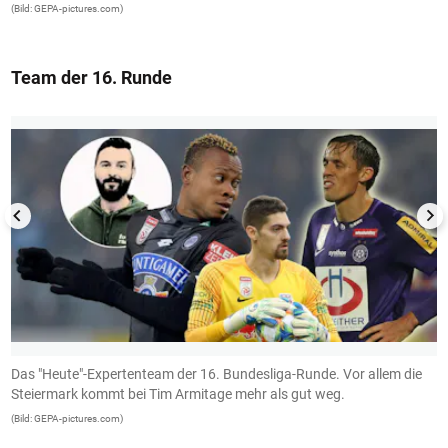
(Bild: GEPA-pictures.com)
Team der 16. Runde
1/13
Das "Heute"-Expertenteam der 16. Bundesliga-Runde. Vor allem die
S
Steiermark kommt bei Tim Armitage mehr als gut weg.
A
(Bild: GEPA-pictures.com)
(B