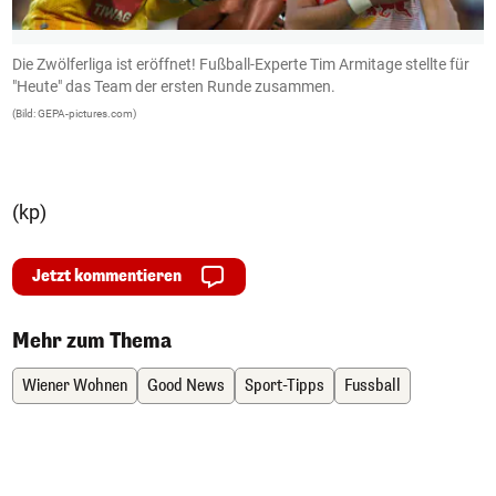
Die Zwölferliga ist eröffnet! Fußball-Experte Tim Armitage stellte für
I
"Heute" das Team der ersten Runde zusammen.
d
(Bild: GEPA-pictures.com)
(B
(kp)
Jetzt kommentieren
Mehr zum Thema
Wiener Wohnen
Good News
Sport-Tipps
Fussball