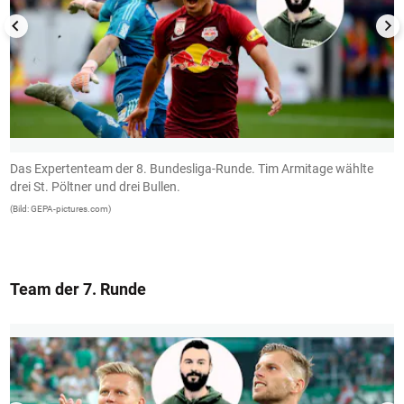
Das Expertenteam der 8. Bundesliga-Runde. Tim Armitage wählte
T
drei St. Pöltner und drei Bullen.
n
i
(Bild: GEPA-pictures.com)
(B
Team der 7. Runde
1/13