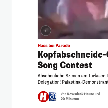
i
Hass bei Parade
Kopfabschneide-
Song Contest
Abscheuliche Szenen am türkisen T
Delegation! Palästina-Demonstrant
Von
Newsdesk Heute
und
20 Minuten