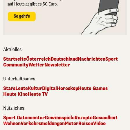
auf Heute.at gibt es 50 Euro.
So geht's
Aktuelles
Startseite
Österreich
Deutschland
Nachrichten
Sport
Community
Wetter
Newsletter
Unterhaltsames
Stars
Leute
Kultur
Digital
Horoskop
Heute Games
Heute Kino
Heute TV
Nützliches
Sport Datencenter
Gewinnspiele
Rezepte
Gesundheit
Wohnen
Verkehrsmeldungen
Motor
Reisen
Video