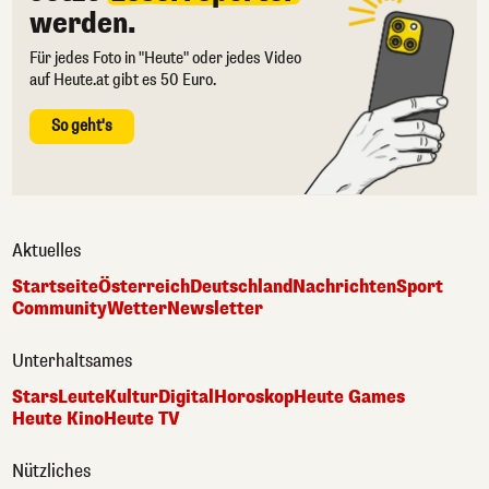
werden.
Für jedes Foto in "Heute" oder jedes Video
auf Heute.at gibt es 50 Euro.
So geht's
Aktuelles
Startseite
Österreich
Deutschland
Nachrichten
Sport
Community
Wetter
Newsletter
Unterhaltsames
Stars
Leute
Kultur
Digital
Horoskop
Heute Games
Heute Kino
Heute TV
Nützliches