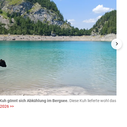
Kuh gönnt sich Abkühlung im Bergsee.
Diese Kuh lieferte wohl das
06.08
 2026 >>
fotog
>>
zVg / Di