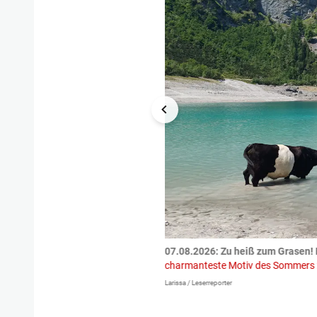
tzte.
Zu einem tragischen
07.08.2026: Zu heiß zum Grasen! 
igen gekommen.
Bei einem Frontal-
charmanteste Motiv des Sommers
Larissa / Leserreporter