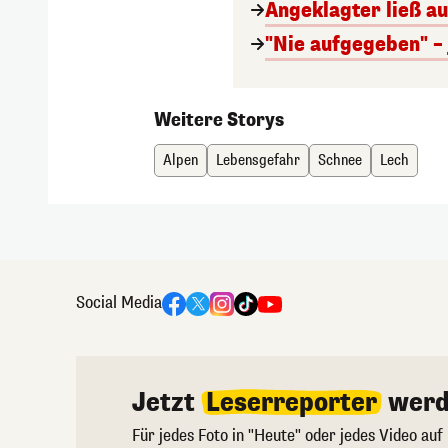
Angeklagter ließ a
"Nie aufgegeben" –
Weitere Storys
Alpen
Lebensgefahr
Schnee
Lech
Social Media
Jetzt
Leserreporter
werd
Für jedes Foto in "Heute" oder jedes Video auf