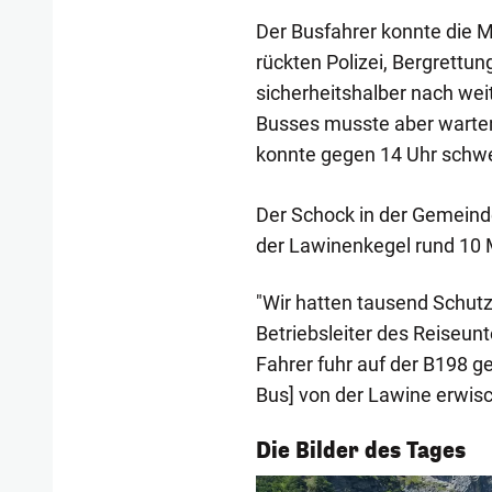
Der Busfahrer konnte die M
rückten Polizei, Bergrett
sicherheitshalber nach wei
Busses musste aber warten
konnte gegen 14 Uhr schwe
Der Schock in der Gemeinde 
der Lawinenkegel rund 10 
"Wir hatten tausend Schutz
Betriebsleiter des Reiseun
Fahrer fuhr auf der B198 ge
Bus] von der Lawine erwisc
1/55
Die Bilder des Tages