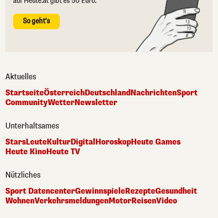
auf Heute.at gibt es 50 Euro.
So geht's
Aktuelles
Startseite
Österreich
Deutschland
Nachrichten
Sport
Community
Wetter
Newsletter
Unterhaltsames
Stars
Leute
Kultur
Digital
Horoskop
Heute Games
Heute Kino
Heute TV
Nützliches
Sport Datencenter
Gewinnspiele
Rezepte
Gesundheit
Wohnen
Verkehrsmeldungen
Motor
Reisen
Video