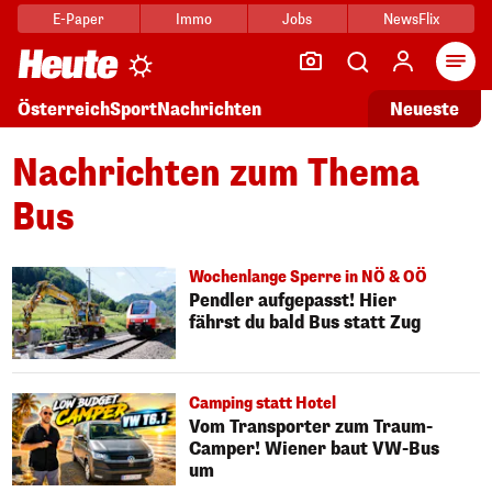
E-Paper
Immo
Jobs
NewsFlix
Arti
Österreich
Sport
Nachrichten
Neueste
Nachrichten zum Thema
Bus
Wochenlange Sperre in NÖ & OÖ
Pendler aufgepasst! Hier
fährst du bald Bus statt Zug
Camping statt Hotel
Vom Transporter zum Traum-
Camper! Wiener baut VW-Bus
um