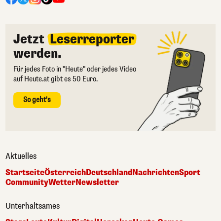
Jetzt
Leserreporter
werden.
Für jedes Foto in "Heute" oder jedes Video
auf Heute.at gibt es 50 Euro.
So geht's
Aktuelles
Startseite
Österreich
Deutschland
Nachrichten
Sport
Community
Wetter
Newsletter
Unterhaltsames