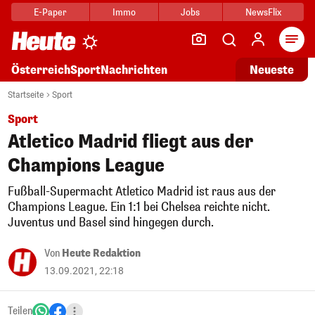
E-Paper
Immo
Jobs
NewsFlix
Arti
Österreich
Sport
Nachrichten
Neueste
Startseite
Sport
Sport
Atletico Madrid fliegt aus der
Champions League
Fußball-Supermacht Atletico Madrid ist raus aus der
Champions League. Ein 1:1 bei Chelsea reichte nicht.
Juventus und Basel sind hingegen durch.
Von
Heute Redaktion
13.09.2021, 22:18
Teilen