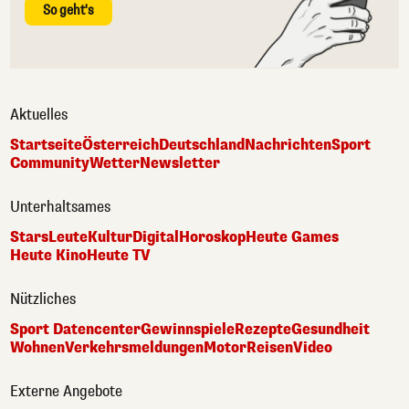
So geht's
Aktuelles
Startseite
Österreich
Deutschland
Nachrichten
Sport
Community
Wetter
Newsletter
Unterhaltsames
Stars
Leute
Kultur
Digital
Horoskop
Heute Games
Heute Kino
Heute TV
Nützliches
Sport Datencenter
Gewinnspiele
Rezepte
Gesundheit
Wohnen
Verkehrsmeldungen
Motor
Reisen
Video
Externe Angebote