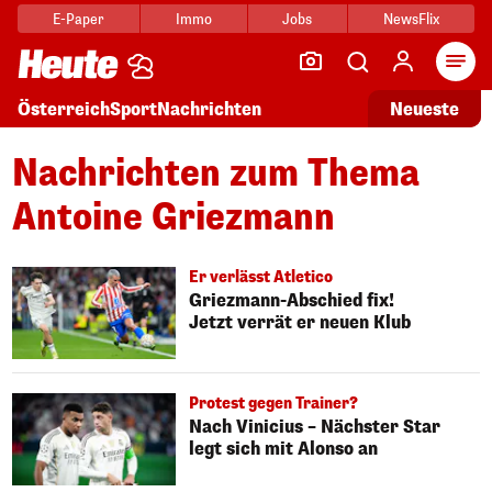
E-Paper
Immo
Jobs
NewsFlix
Arti
Österreich
Sport
Nachrichten
Neueste
Nachrichten zum Thema
Antoine Griezmann
Er verlässt Atletico
Griezmann-Abschied fix!
Jetzt verrät er neuen Klub
Protest gegen Trainer?
Nach Vinicius – Nächster Star
legt sich mit Alonso an