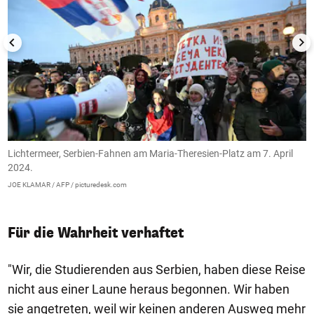
Lichtermeer, Serbien-Fahnen am Maria-Theresien-Platz am 7. April
E
2024.
W
JOE KLAMAR / AFP / picturedesk.com
JO
Für die Wahrheit verhaftet
"Wir, die Studierenden aus Serbien, haben diese Reise
nicht aus einer Laune heraus begonnen. Wir haben
sie angetreten, weil wir keinen anderen Ausweg mehr