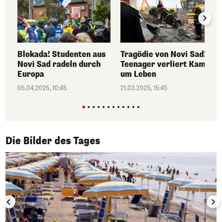
Blokada! Studenten aus
Tragödie von Novi Sad!
Novi Sad radeln durch
Teenager verliert Kampf
Europa
um Leben
05.04.2025, 10:45
21.03.2025, 15:45
1/50
Die Bilder des Tages