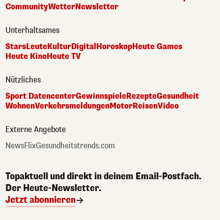
Community
Wetter
Newsletter
Unterhaltsames
Stars
Leute
Kultur
Digital
Horoskop
Heute Games
Heute Kino
Heute TV
Nützliches
Sport Datencenter
Gewinnspiele
Rezepte
Gesundheit
Wohnen
Verkehrsmeldungen
Motor
Reisen
Video
Externe Angebote
NewsFlix
Gesundheitstrends.com
Topaktuell und direkt in deinem Email-Postfach.
Der Heute-Newsletter.
Jetzt abonnieren