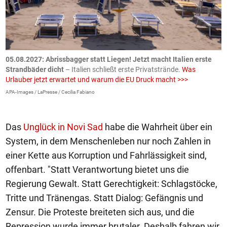
.
05.08.2027:
Abrissbagger statt Liegen! Jetzt macht Italien erste
0
Strandbäder dicht
– Italien schließt erste Privatstrände.
Was
W
Urlauber jetzt erwartet und warum die EU Druck macht >>>
G
E
APA-Images / LaPresse / Cecilia Fabiano
iS
Das
Unglück in Novi Sad
habe die Wahrheit über ein
System, in dem Menschenleben nur noch Zahlen in
einer Kette aus Korruption und Fahrlässigkeit sind,
offenbart. "Statt Verantwortung bietet uns die
Regierung Gewalt. Statt Gerechtigkeit: Schlagstöcke,
Tritte und Tränengas. Statt Dialog: Gefängnis und
Zensur. Die Proteste breiteten sich aus, und die
Repression wurde immer brutaler. Deshalb fahren wir