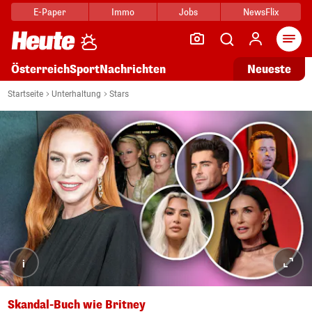
E-Paper
Immo
Jobs
NewsFlix
Arti
Österreich
Sport
Nachrichten
Neueste
Startseite
Unterhaltung
Stars
i
Skandal-Buch wie Britney