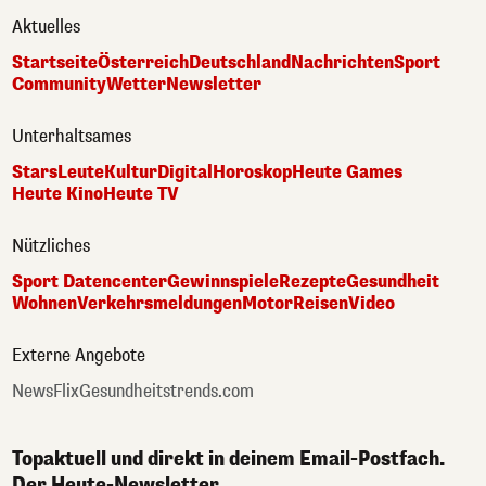
Aktuelles
Startseite
Österreich
Deutschland
Nachrichten
Sport
Community
Wetter
Newsletter
Unterhaltsames
Stars
Leute
Kultur
Digital
Horoskop
Heute Games
Heute Kino
Heute TV
Nützliches
Sport Datencenter
Gewinnspiele
Rezepte
Gesundheit
Wohnen
Verkehrsmeldungen
Motor
Reisen
Video
Externe Angebote
NewsFlix
Gesundheitstrends.com
Topaktuell und direkt in deinem Email-Postfach.
Der Heute-Newsletter.