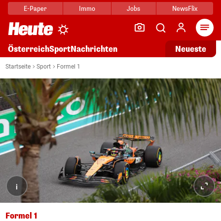
E-Paper
Immo
Jobs
NewsFlix
Arti
Österreich
Sport
Nachrichten
Neueste
Startseite
Sport
Formel 1
i
Formel 1