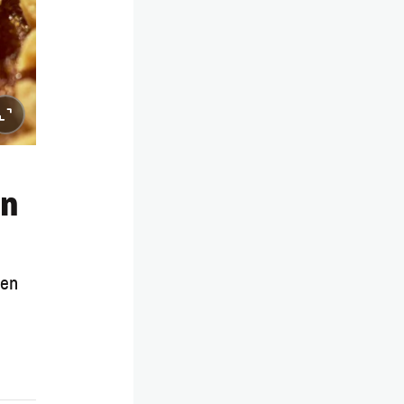
on
ren