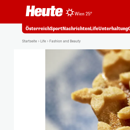
Wien 25°
Österreich
Sport
Nachrichten
Life
Unterhaltung
Startseite
Life
Fashion and Beauty