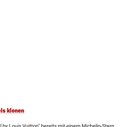
ls klonen
 by Louis Vuitton" bereits mit einem Michelin-Stern