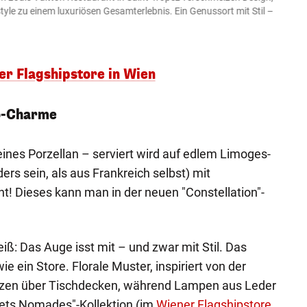
le zu einem luxuriösen Gesamterlebnis. Ein Genussort mit Stil –
Gesch
direkt
Louis Vu
er Flagshipstore in Wien
go-Charme
 feines Porzellan – serviert wird auf edlem Limoges-
ers sein, als aus Frankreich selbst) mit
 Dieses kann man in der neuen "Constellation"-
iß: Das Auge isst mit – und zwar mit Stil. Das
e ein Store. Florale Muster, inspiriert von der
anzen über Tischdecken, während Lampen aus Leder
ets Nomades"-Kollektion (im
Wiener Flagshipstore