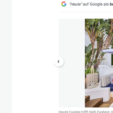
"Heute"
auf Google als
b
1/6
Vuittons berühmtes Damier-Muster.
Haute Cuisine trifft High Fashion: