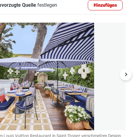
evorzugte Quelle
festlegen
Hinzufügen
 Im Louis Vuitton Restaurant in Saint-Tropez verschmelzen Design,
Haute