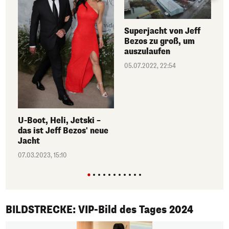
Superjacht von Jeff
Bezos zu groß, um
auszulaufen
05.07.2022, 22:54
U-Boot, Heli, Jetski –
das ist Jeff Bezos' neue
Jacht
07.03.2023, 15:10
1/50
BILDSTRECKE: VIP-Bild des Tages 2024