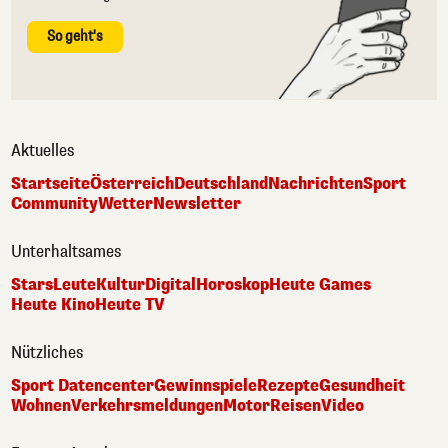
So geht's
Aktuelles
Startseite
Österreich
Deutschland
Nachrichten
Sport
Community
Wetter
Newsletter
Unterhaltsames
Stars
Leute
Kultur
Digital
Horoskop
Heute Games
Heute Kino
Heute TV
Nützliches
Sport Datencenter
Gewinnspiele
Rezepte
Gesundheit
Wohnen
Verkehrsmeldungen
Motor
Reisen
Video