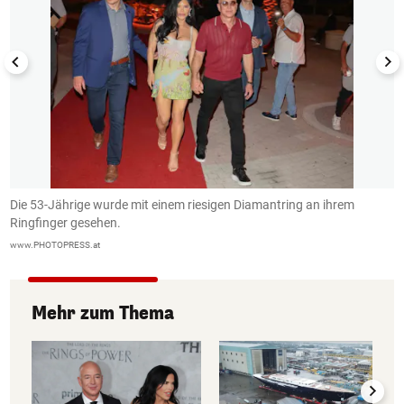
Die 53-Jährige wurde mit einem riesigen Diamantring an ihrem
J
Ringfinger gesehen.
I
www.PHOTOPRESS.at
Mehr zum Thema