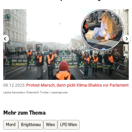
1/50
08.12.2023:
Protest-Marsch, dann pickt Klima-Shakira vor Parlament
0
Letzte Generation Österreich Twitter / Leserreporter
Le
Mehr zum Thema
Mord
Brigittenau
Wien
LPD Wien