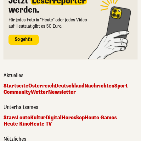
Jetzt
Leserreporter
werden.
Für jedes Foto in "Heute" oder jedes Video
auf Heute.at gibt es 50 Euro.
So geht's
Aktuelles
Startseite
Österreich
Deutschland
Nachrichten
Sport
Community
Wetter
Newsletter
Unterhaltsames
Stars
Leute
Kultur
Digital
Horoskop
Heute Games
Heute Kino
Heute TV
Nützliches