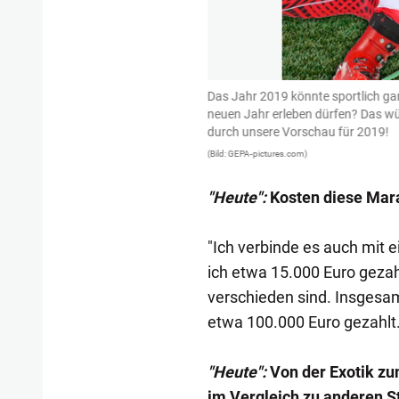
 Dhabi kämpfen Lewis Hamilton und
Das Jahr 2019 könnte sportlich g
ür wen, das dürfen Sie sich
neuen Jahr erleben dürfen? Das w
durch unsere Vorschau für 2019!
(Bild: GEPA-pictures.com)
"Heute":
Kosten diese Mara
"Ich verbinde es auch mit e
ich etwa 15.000 Euro gezah
verschieden sind. Insgesa
etwa 100.000 Euro gezahlt.
"Heute":
Von der Exotik zu
im Vergleich zu anderen S