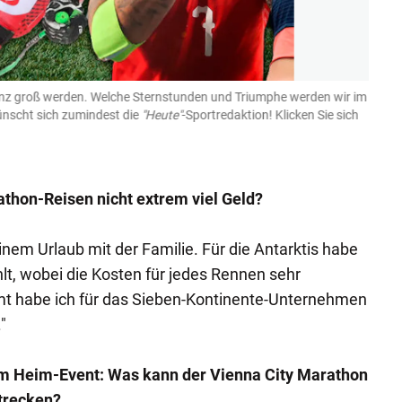
anz groß werden. Welche Sternstunden und Triumphe werden wir im
Das i
ünscht sich zumindest die
"Heute"
-Sportredaktion! Klicken Sie sich
gewin
(Bild: G
thon-Reisen nicht extrem viel Geld?
inem Urlaub mit der Familie. Für die Antarktis habe
lt, wobei die Kosten für jedes Rennen sehr
mt habe ich für das Sieben-Kontinente-Unternehmen
"
m Heim-Event: Was kann der Vienna City Marathon
trecken?