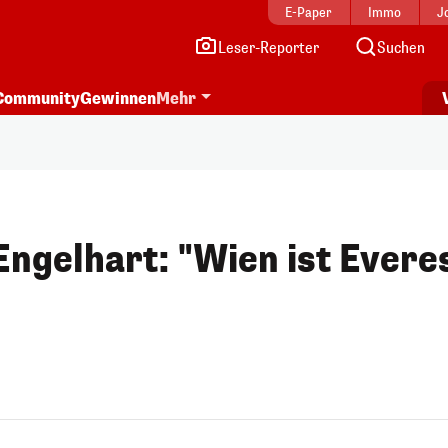
E-Paper
Immo
J
Leser-Reporter
Suchen
Community
Gewinnen
Mehr
gelhart: "Wien ist Evere