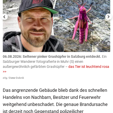
06.08.2026: Seltener pinker Grashüpfer in Salzburg entdeckt.
Ein
0
Salzburger Wanderer fotografierte in Muhr (S) einen
S
außergewöhnlich gefärbten Grashüpfer –
das Tier ist leuchtend rosa
U
>>
AP
zVg / Dieter Dobnik
Das angrenzende Gebäude blieb dank des schnellen
Handelns von Nachbarn, Besitzer und Feuerwehr
weitgehend unbeschadet. Die genaue Brandursache
ist derzeit noch Gegenstand polizeilicher