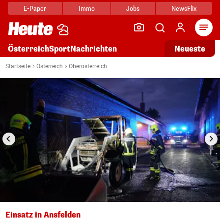
E-Paper
Immo
Jobs
NewsFlix
Arti
Österreich
Sport
Nachrichten
Neueste
i
1/9
Startseite
Österreich
Oberösterreich
Einsatz in Ansfelden