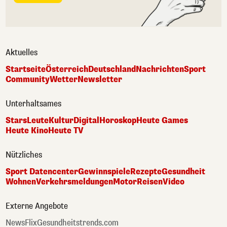
Aktuelles
Startseite
Österreich
Deutschland
Nachrichten
Sport
Community
Wetter
Newsletter
Unterhaltsames
Stars
Leute
Kultur
Digital
Horoskop
Heute Games
Heute Kino
Heute TV
Nützliches
Sport Datencenter
Gewinnspiele
Rezepte
Gesundheit
Wohnen
Verkehrsmeldungen
Motor
Reisen
Video
Externe Angebote
NewsFlix
Gesundheitstrends.com