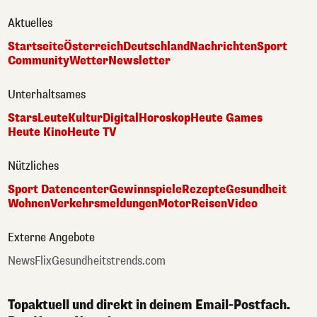
Aktuelles
Startseite
Österreich
Deutschland
Nachrichten
Sport
Community
Wetter
Newsletter
Unterhaltsames
Stars
Leute
Kultur
Digital
Horoskop
Heute Games
Heute Kino
Heute TV
Nützliches
Sport Datencenter
Gewinnspiele
Rezepte
Gesundheit
Wohnen
Verkehrsmeldungen
Motor
Reisen
Video
Externe Angebote
NewsFlix
Gesundheitstrends.com
Topaktuell und direkt in deinem Email-Postfach.