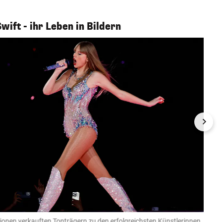
ift - ihr Leben in Bildern
lionen verkauften Tonträgern zu den erfolgreichsten Künstlerinnen
Taylo