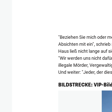
"Beziehen Sie mich oder m
Absichten mit ein", schrie
Haus ließ nicht lange auf 
"Wir werden uns nicht dafür
illegale Mörder, Vergewalt
Und weiter: "Jeder, der di
1/144
BILDSTRECKE: VIP-Bild