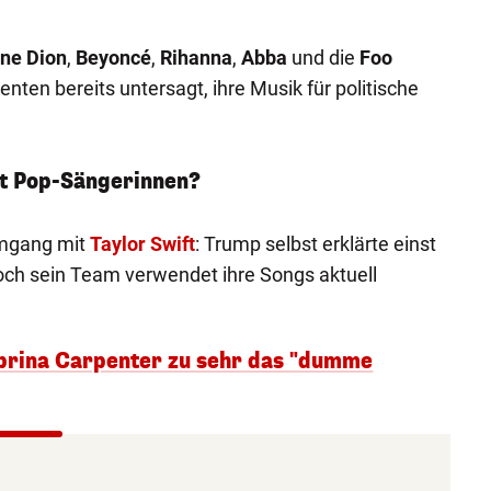
ine Dion
,
Beyoncé
,
Rihanna
,
Abba
und die
Foo
ten bereits untersagt, ihre Musik für politische
it Pop-Sängerinnen?
Umgang mit
Taylor Swift
: Trump selbst erklärte einst
 doch sein Team verwendet ihre Songs aktuell
Sabrina Carpenter zu sehr das "dumme