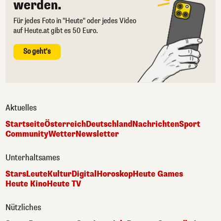
werden.
Für jedes Foto in "Heute" oder jedes Video
auf Heute.at gibt es 50 Euro.
So geht's
Aktuelles
Startseite
Österreich
Deutschland
Nachrichten
Sport
Community
Wetter
Newsletter
Unterhaltsames
Stars
Leute
Kultur
Digital
Horoskop
Heute Games
Heute Kino
Heute TV
Nützliches