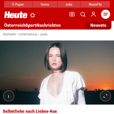
E-Paper
Immo
Jobs
NewsFlix
Arti
Österreich
Sport
Nachrichten
Neueste
Startseite
Unterhaltung
Leute
i
Selbstliebe nach Liebes-Aus