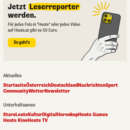
Jetzt
Leserreporter
werden.
Für jedes Foto in "Heute" oder jedes Video
auf Heute.at gibt es 50 Euro.
So geht's
Aktuelles
Startseite
Österreich
Deutschland
Nachrichten
Sport
Community
Wetter
Newsletter
Unterhaltsames
Stars
Leute
Kultur
Digital
Horoskop
Heute Games
Heute Kino
Heute TV