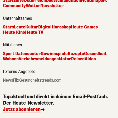
Startseite
Österreich
Deutschland
Nachrichten
Sport
Community
Wetter
Newsletter
Unterhaltsames
Stars
Leute
Kultur
Digital
Horoskop
Heute Games
Heute Kino
Heute TV
Nützliches
Sport Datencenter
Gewinnspiele
Rezepte
Gesundheit
Wohnen
Verkehrsmeldungen
Motor
Reisen
Video
Externe Angebote
NewsFlix
Gesundheitstrends.com
Topaktuell und direkt in deinem Email-Postfach.
Der Heute-Newsletter.
Jetzt abonnieren