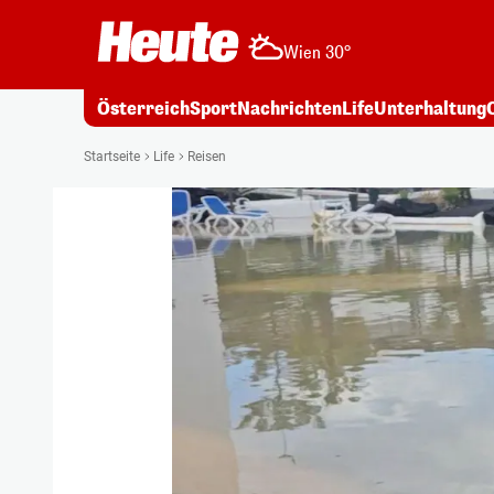
Wien 30°
Österreich
Sport
Nachrichten
Life
Unterhaltung
Startseite
Life
Reisen