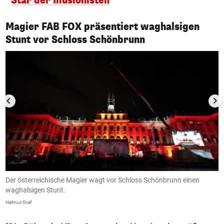
Star der Illusionisten
Magier FAB FOX präsentiert waghalsigen
1/5
Stunt vor Schloss Schönbrunn
Der österreichische Magier wagt vor Schloss Schönbrunn einen
D
waghalsigen Stunt.
w
Helmut Graf
He