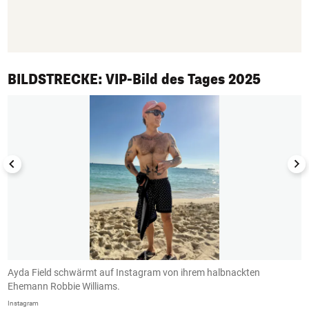
1/50
BILDSTRECKE: VIP-Bild des Tages 2025
r
Ayda Field schwärmt auf Instagram von ihrem halbnackten
S
Ehemann Robbie Williams.
i
Instagram
In