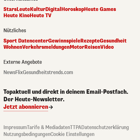
Stars
Leute
Kultur
Digital
Horoskop
Heute Games
Heute Kino
Heute TV
Nützliches
Sport Datencenter
Gewinnspiele
Rezepte
Gesundheit
Wohnen
Verkehrsmeldungen
Motor
Reisen
Video
Externe Angebote
NewsFlix
Gesundheitstrends.com
Topaktuell und direkt in deinem Email-Postfach.
Der Heute-Newsletter.
Jetzt abonnieren
Impressum
Tarife & Mediadaten
TTPA
Datenschutzerklärung
Nutzungsbedingungen
Cookie Einstellungen