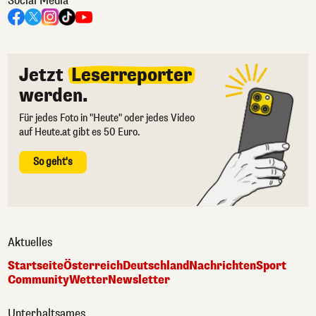
Social Media
Jetzt
Leserreporter
werden.
Für jedes Foto in "Heute" oder jedes Video
auf Heute.at gibt es 50 Euro.
So geht's
Aktuelles
Startseite
Österreich
Deutschland
Nachrichten
Sport
Community
Wetter
Newsletter
Unterhaltsames