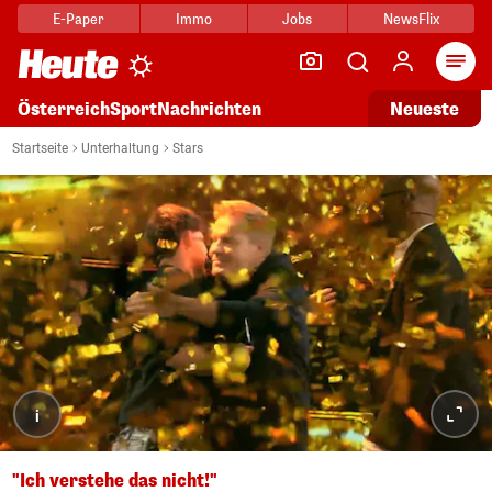
E-Paper
Immo
Jobs
NewsFlix
Arti
Österreich
Sport
Nachrichten
Neueste
Startseite
Unterhaltung
Stars
i
"Ich verstehe das nicht!"