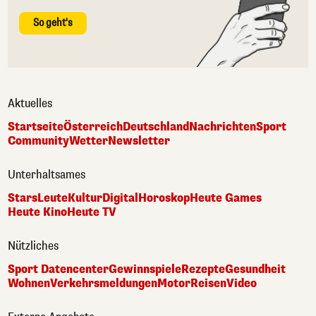
So geht's
Aktuelles
Startseite
Österreich
Deutschland
Nachrichten
Sport
Community
Wetter
Newsletter
Unterhaltsames
Stars
Leute
Kultur
Digital
Horoskop
Heute Games
Heute Kino
Heute TV
Nützliches
Sport Datencenter
Gewinnspiele
Rezepte
Gesundheit
Wohnen
Verkehrsmeldungen
Motor
Reisen
Video