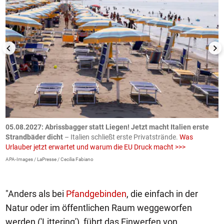
.
05.08.2027:
Abrissbagger statt Liegen! Jetzt macht Italien erste
0
Strandbäder dicht
– Italien schließt erste Privatstrände.
Was
W
Urlauber jetzt erwartet und warum die EU Druck macht >>>
G
E
APA-Images / LaPresse / Cecilia Fabiano
iS
"Anders als bei
Pfandgebinden
, die einfach in der
Natur oder im öffentlichen Raum weggeworfen
werden ('Littering'), führt das Einwerfen von