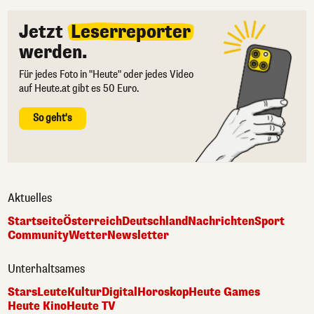
Jetzt
Leserreporter
werden.
Für jedes Foto in "Heute" oder jedes Video
auf Heute.at gibt es 50 Euro.
So geht's
Aktuelles
Startseite
Österreich
Deutschland
Nachrichten
Sport
Community
Wetter
Newsletter
Unterhaltsames
Stars
Leute
Kultur
Digital
Horoskop
Heute Games
Heute Kino
Heute TV