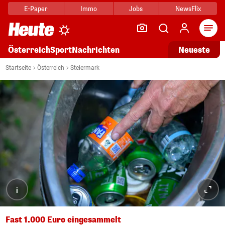
E-Paper
Immo
Jobs
NewsFlix
Arti
Österreich
Sport
Nachrichten
Neueste
Startseite
Österreich
Steiermark
i
Fast 1.000 Euro eingesammelt