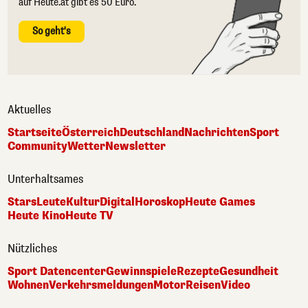
auf Heute.at gibt es 50 Euro.
So geht's
Aktuelles
Startseite
Österreich
Deutschland
Nachrichten
Sport
Community
Wetter
Newsletter
Unterhaltsames
Stars
Leute
Kultur
Digital
Horoskop
Heute Games
Heute Kino
Heute TV
Nützliches
Sport Datencenter
Gewinnspiele
Rezepte
Gesundheit
Wohnen
Verkehrsmeldungen
Motor
Reisen
Video