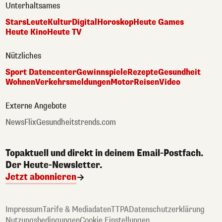
Unterhaltsames
Stars
Leute
Kultur
Digital
Horoskop
Heute Games
Heute Kino
Heute TV
Nützliches
Sport Datencenter
Gewinnspiele
Rezepte
Gesundheit
Wohnen
Verkehrsmeldungen
Motor
Reisen
Video
Externe Angebote
NewsFlix
Gesundheitstrends.com
Topaktuell und direkt in deinem Email-Postfach.
Der Heute-Newsletter.
Jetzt abonnieren
Impressum
Tarife & Mediadaten
TTPA
Datenschutzerklärung
Nutzungsbedingungen
Cookie Einstellungen