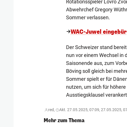
Rotationsspieler Lovro Zvo
Abwehrchef Gregory Wüthri
Sommer verlassen.
WAC-Juwel eingebürg
Der Schweizer stand berei
nun vor einem Wechsel in d
Saisonende aus, zum Vorber
Böving soll gleich bei meh
Sommer spielt er für Däne
nutzen, um sich für höhere
Ausstiegsklausel verankert
red,
Akt. 27.05.2025, 07:09, 27.05.2025, 0
Mehr zum Thema