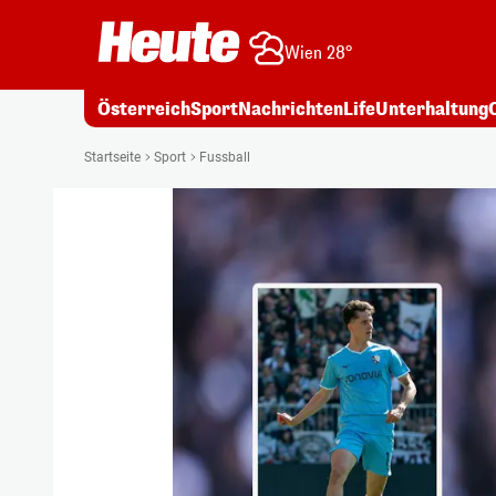
Wien 28°
Österreich
Sport
Nachrichten
Life
Unterhaltung
Startseite
Sport
Fussball