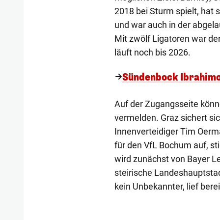
2018 bei Sturm spielt, hat 
und war auch in der abgelau
Mit zwölf Ligatoren war d
läuft noch bis 2026.
Sündenbock Ibrahimov
Auf der Zugangsseite könne
vermelden. Graz sichert si
Innenverteidiger Tim Oerma
für den VfL Bochum auf, st
wird zunächst von Bayer Lev
steirische Landeshauptstadt
kein Unbekannter, lief ber