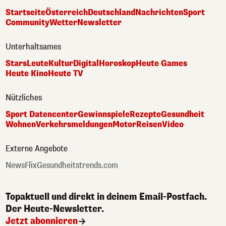
Startseite
Österreich
Deutschland
Nachrichten
Sport
Community
Wetter
Newsletter
Unterhaltsames
Stars
Leute
Kultur
Digital
Horoskop
Heute Games
Heute Kino
Heute TV
Nützliches
Sport Datencenter
Gewinnspiele
Rezepte
Gesundheit
Wohnen
Verkehrsmeldungen
Motor
Reisen
Video
Externe Angebote
NewsFlix
Gesundheitstrends.com
Topaktuell und direkt in deinem Email-Postfach.
Der Heute-Newsletter.
Jetzt abonnieren