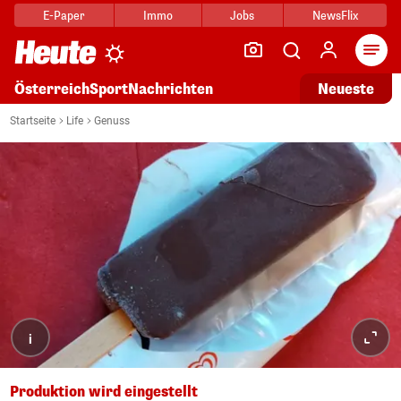
E-Paper
Immo
Jobs
NewsFlix
Arti
Österreich
Sport
Nachrichten
Neueste
Startseite
Life
Genuss
i
Produktion wird eingestellt