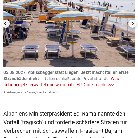
.
05.08.2027:
Abrissbagger statt Liegen! Jetzt macht Italien erste
0
Strandbäder dicht
– Italien schließt erste Privatstrände.
Was
W
Urlauber jetzt erwartet und warum die EU Druck macht >>>
G
E
APA-Images / LaPresse / Cecilia Fabiano
iS
Albaniens Ministerpräsident Edi Rama nannte den
Vorfall "tragisch" und forderte schärfere Strafen für
Verbrechen mit Schusswaffen. Präsident Bajram