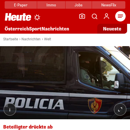
E-Paper
Immo
Jobs
NewsFlix
Arti
Österreich
Sport
Nachrichten
Neueste
Startseite
Nachrichten
Welt
i
Beteiligter drückte ab