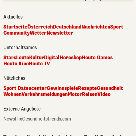
Aktuelles
Startseite
Österreich
Deutschland
Nachrichten
Sport
Community
Wetter
Newsletter
Unterhaltsames
Stars
Leute
Kultur
Digital
Horoskop
Heute Games
Heute Kino
Heute TV
Nützliches
Sport Datencenter
Gewinnspiele
Rezepte
Gesundheit
Wohnen
Verkehrsmeldungen
Motor
Reisen
Video
Externe Angebote
NewsFlix
Gesundheitstrends.com