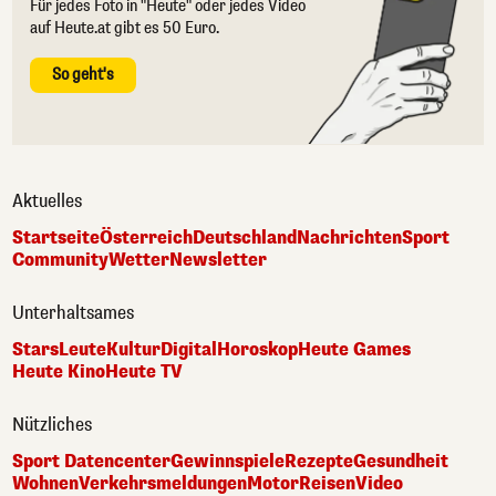
Für jedes Foto in "Heute" oder jedes Video
auf Heute.at gibt es 50 Euro.
So geht's
Aktuelles
Startseite
Österreich
Deutschland
Nachrichten
Sport
Community
Wetter
Newsletter
Unterhaltsames
Stars
Leute
Kultur
Digital
Horoskop
Heute Games
Heute Kino
Heute TV
Nützliches
Sport Datencenter
Gewinnspiele
Rezepte
Gesundheit
Wohnen
Verkehrsmeldungen
Motor
Reisen
Video