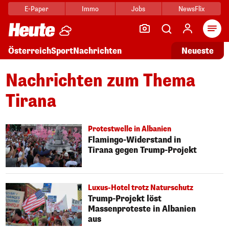
E-Paper
Immo
Jobs
NewsFlix
Arti
Österreich
Sport
Nachrichten
Neueste
Nachrichten zum Thema
Tirana
Protestwelle in Albanien
Flamingo-Widerstand in
Tirana gegen Trump-Projekt
Luxus-Hotel trotz Naturschutz
Trump-Projekt löst
Massenproteste in Albanien
aus