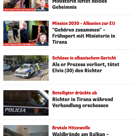
Ministerin lüftet heißes
Geheimnis
Mission 2030 – Albanien zur EU
"Gehören zusammen" –
Frühsport mit Ministerin in
Tirana
Schüsse in albanischem Gericht
Als er Prozess verliert, tötet
Elvis (30) den Richter
Beteiligter drückte ab
Richter in Tirana während
Verhandlung erschossen
Brutale Hitzewelle
Waldbrände am Balkan –