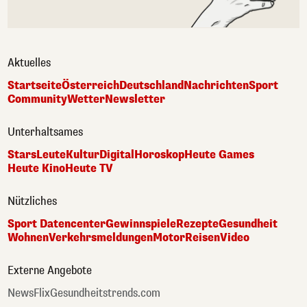
Aktuelles
Startseite
Österreich
Deutschland
Nachrichten
Sport
Community
Wetter
Newsletter
Unterhaltsames
Stars
Leute
Kultur
Digital
Horoskop
Heute Games
Heute Kino
Heute TV
Nützliches
Sport Datencenter
Gewinnspiele
Rezepte
Gesundheit
Wohnen
Verkehrsmeldungen
Motor
Reisen
Video
Externe Angebote
NewsFlix
Gesundheitstrends.com