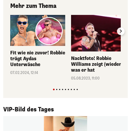
Mehr zum Thema
Fit wie nie zuvor! Robbie
Nacktfoto! Robbie
trägt Aydas
Williams zeigt (wieder),
Unterwäsche
was er hat
07.02.2024, 12:14
05.08.2023, 11:00
1/50
VIP-Bild des Tages