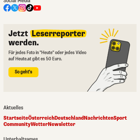
Social Media
Jetzt
Leserreporter
werden.
Für jedes Foto in "Heute" oder jedes Video
auf Heute.at gibt es 50 Euro.
So geht's
Aktuelles
Startseite
Österreich
Deutschland
Nachrichten
Sport
Community
Wetter
Newsletter
Unterhaltsames