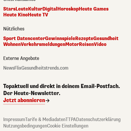
Stars
Leute
Kultur
Digital
Horoskop
Heute Games
Heute Kino
Heute TV
Nützliches
Sport Datencenter
Gewinnspiele
Rezepte
Gesundheit
Wohnen
Verkehrsmeldungen
Motor
Reisen
Video
Externe Angebote
NewsFlix
Gesundheitstrends.com
Topaktuell und direkt in deinem Email-Postfach.
Der Heute-Newsletter.
Jetzt abonnieren
Impressum
Tarife & Mediadaten
TTPA
Datenschutzerklärung
Nutzungsbedingungen
Cookie Einstellungen