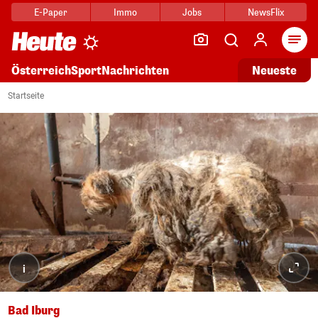
E-Paper
Immo
Jobs
NewsFlix
Arti
Österreich
Sport
Nachrichten
Neueste
Startseite
i
Bad Iburg