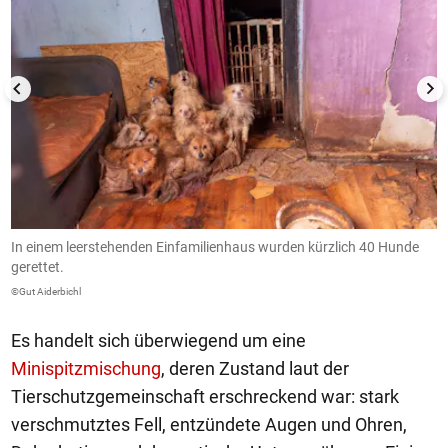
In einem leerstehenden Einfamilienhaus wurden kürzlich 40 Hunde
D
gerettet.
s
©Gut Aiderbichl
©G
Es handelt sich überwiegend um eine
Minispitzmischung
, deren Zustand laut der
Tierschutzgemeinschaft erschreckend war: stark
verschmutztes Fell, entzündete Augen und Ohren,