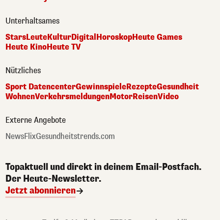
Unterhaltsames
Stars
Leute
Kultur
Digital
Horoskop
Heute Games
Heute Kino
Heute TV
Nützliches
Sport Datencenter
Gewinnspiele
Rezepte
Gesundheit
Wohnen
Verkehrsmeldungen
Motor
Reisen
Video
Externe Angebote
NewsFlix
Gesundheitstrends.com
Topaktuell und direkt in deinem Email-Postfach.
Der Heute-Newsletter.
Jetzt abonnieren