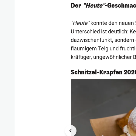
Der
"Heute"
-Geschmac
"Heute"
konnte den neuen S
Unterschied ist deutlich: K
dazwischenfunkt, sondern
flaumigem Teig und fruchti
kräftiger, ungewöhnlicher B
1/3
Schnitzel-Krapfen 202