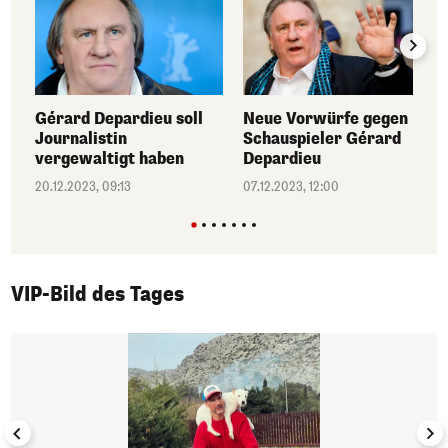
Gérard Depardieu soll
Neue Vorwürfe gegen
Journalistin
Schauspieler Gérard
vergewaltigt haben
Depardieu
20.12.2023, 09:13
07.12.2023, 12:00
VIP-Bild des Tages
1/50