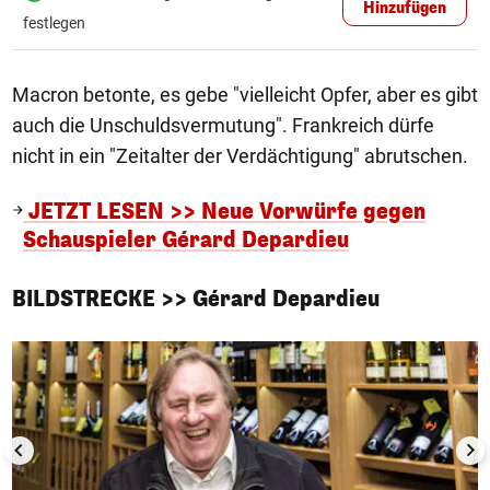
Hinzufügen
festlegen
Macron betonte, es gebe "vielleicht Opfer, aber es gibt
auch die Unschuldsvermutung". Frankreich dürfe
nicht in ein "Zeitalter der Verdächtigung" abrutschen.
JETZT LESEN >> Neue Vorwürfe gegen
Schauspieler Gérard Depardieu
BILDSTRECKE >> Gérard Depardieu
1/10