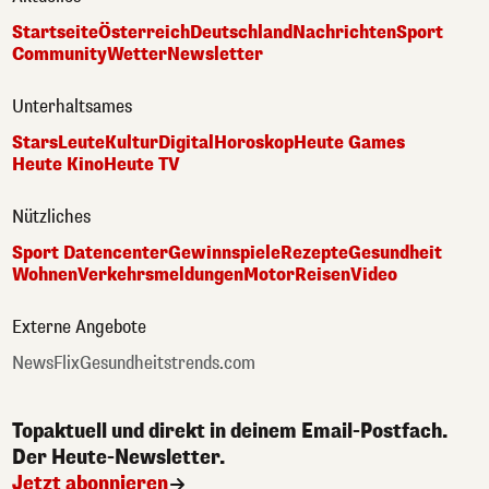
Startseite
Österreich
Deutschland
Nachrichten
Sport
Community
Wetter
Newsletter
Unterhaltsames
Stars
Leute
Kultur
Digital
Horoskop
Heute Games
Heute Kino
Heute TV
Nützliches
Sport Datencenter
Gewinnspiele
Rezepte
Gesundheit
Wohnen
Verkehrsmeldungen
Motor
Reisen
Video
Externe Angebote
NewsFlix
Gesundheitstrends.com
Topaktuell und direkt in deinem Email-Postfach.
Der Heute-Newsletter.
Jetzt abonnieren