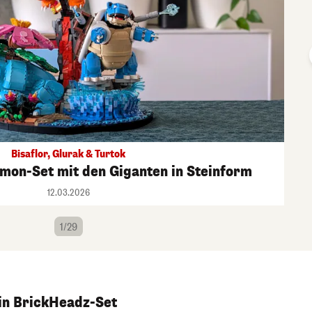
Bisaflor, Glurak & Turtok
n-Set mit den Giganten in Steinform
12.03.2026
1/29
in BrickHeadz-Set