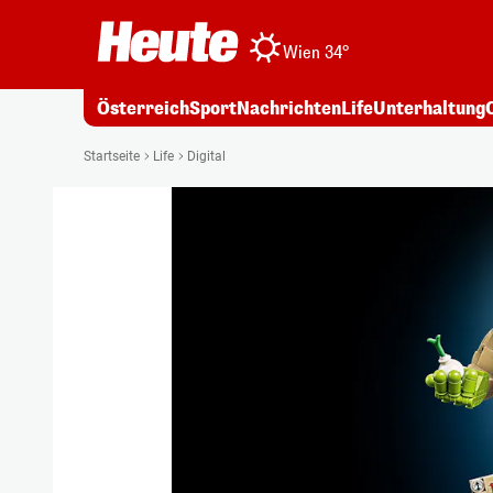
Wien 34°
Österreich
Sport
Nachrichten
Life
Unterhaltung
Startseite
Life
Digital