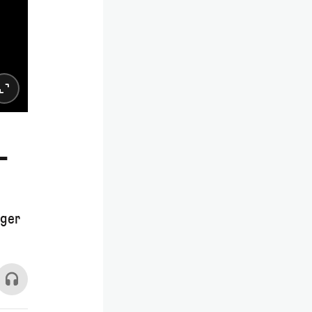
-
Oger