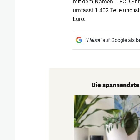
mit dem Namen "LEGO Shrek:
umfasst 1.403 Teile und is
Euro.
"Heute"
auf Google als
b
Die spannendste