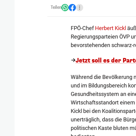
Teilen
FPÖ-Chef
Herbert Kickl
äuße
Regierungsparteien ÖVP und
bevorstehenden schwarz-ro
Jetzt soll es der Pa
Während die Bevölkerung m
und im Bildungsbereich kon
Gesundheitssystem an eine
Wirtschaftsstandort einem u
Kickl bei den Koalitionspar
unerträglich, dass die Bür
politischen Kaste bluten m