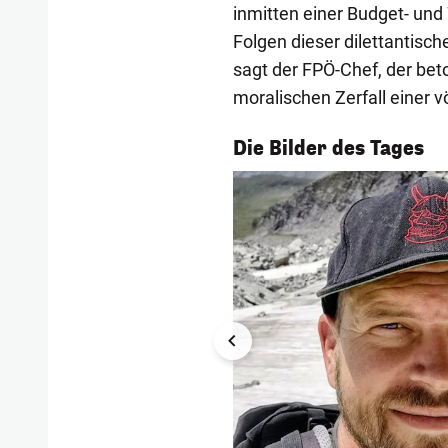
inmitten einer Budget- und 
Folgen dieser dilettantisch
sagt der FPÖ-Chef, der beto
moralischen Zerfall einer v
1/54
Die Bilder des Tages