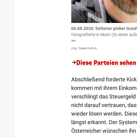
tzte.
Zu einem tragischen
06.08.2026: Seltener pinker Grash
igen gekommen.
Bei einem Frontal-
fotografierte in Muhr (S) einen a
>>
zVg / Dieter Dobnik
Diese Parteien sehen
Abschließend forderte Kic
kommen mit ihrem Einkomm
verschlingt das Steuergeld
nicht darauf vertrauen, da
wieder lösen werden. Diese
längst erkannt. Der System
Österreicher wünschen ihn 