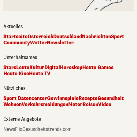
Aktuelles
Startseite
Österreich
Deutschland
Nachrichten
Sport
Community
Wetter
Newsletter
Unterhaltsames
Stars
Leute
Kultur
Digital
Horoskop
Heute Games
Heute Kino
Heute TV
Nützliches
Sport Datencenter
Gewinnspiele
Rezepte
Gesundheit
Wohnen
Verkehrsmeldungen
Motor
Reisen
Video
Externe Angebote
NewsFlix
Gesundheitstrends.com