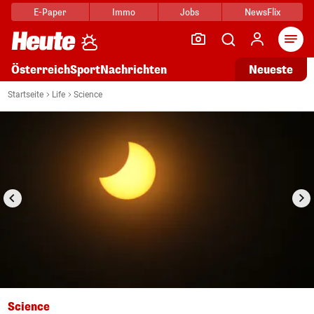
E-Paper
Immo
Jobs
NewsFlix
Arti
Österreich
Sport
Nachrichten
Neueste
i
1/11
Startseite
Life
Science
Science