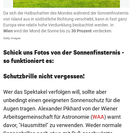
Da sich der Halbschatten des Mondes während der Sonnenfinsternis
I
von Island aus in südöstliche Richtung verschiebt, kann in fast ganz
2
Europa eine relativ hohe Verdunklung beobachtet werden. In
1
Wien
wird der Mond die Sonne bis zu
30 Prozent
verdecken.
Ge
Getty Images
Schick uns Fotos von der Sonnenfinsternis -
so funktioniert es:
Schutzbrille nicht vergessen!
Wer das Spektakel verfolgen will, sollte aber
unbedingt einen geeigneten Sonnenschutz für die
Augen tragen. Alexander Pikhard von der Wiener
Arbeitsgemeinschaft für Astronomie (
WAA
) warnt
davor, "Hausmittel" zu verwenden. Weder normale