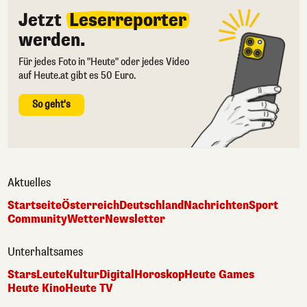
Jetzt
Leserreporter
werden.
Für jedes Foto in "Heute" oder jedes Video
auf Heute.at gibt es 50 Euro.
So geht's
Aktuelles
Startseite
Österreich
Deutschland
Nachrichten
Sport
Community
Wetter
Newsletter
Unterhaltsames
Stars
Leute
Kultur
Digital
Horoskop
Heute Games
Heute Kino
Heute TV