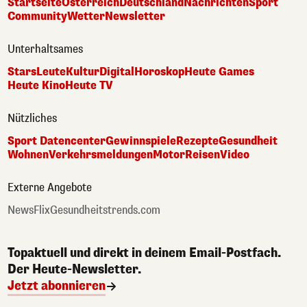
Startseite
Österreich
Deutschland
Nachrichten
Sport
Community
Wetter
Newsletter
Unterhaltsames
Stars
Leute
Kultur
Digital
Horoskop
Heute Games
Heute Kino
Heute TV
Nützliches
Sport Datencenter
Gewinnspiele
Rezepte
Gesundheit
Wohnen
Verkehrsmeldungen
Motor
Reisen
Video
Externe Angebote
NewsFlix
Gesundheitstrends.com
Topaktuell und direkt in deinem Email-Postfach.
Der Heute-Newsletter.
Jetzt abonnieren