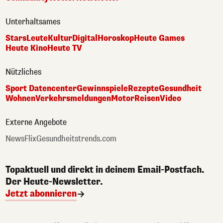
Unterhaltsames
Stars
Leute
Kultur
Digital
Horoskop
Heute Games
Heute Kino
Heute TV
Nützliches
Sport Datencenter
Gewinnspiele
Rezepte
Gesundheit
Wohnen
Verkehrsmeldungen
Motor
Reisen
Video
Externe Angebote
NewsFlix
Gesundheitstrends.com
Topaktuell und direkt in deinem Email-Postfach.
Der Heute-Newsletter.
Jetzt abonnieren