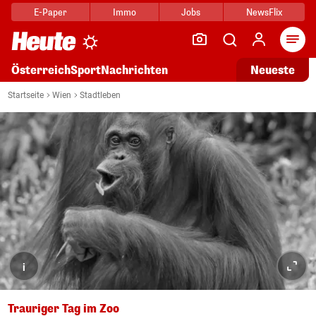
E-Paper
Immo
Jobs
NewsFlix
Arti
Österreich
Sport
Nachrichten
Neueste
Startseite
Wien
Stadtleben
i
Trauriger Tag im Zoo