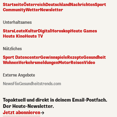
Startseite
Österreich
Deutschland
Nachrichten
Sport
Community
Wetter
Newsletter
Unterhaltsames
Stars
Leute
Kultur
Digital
Horoskop
Heute Games
Heute Kino
Heute TV
Nützliches
Sport Datencenter
Gewinnspiele
Rezepte
Gesundheit
Wohnen
Verkehrsmeldungen
Motor
Reisen
Video
Externe Angebote
NewsFlix
Gesundheitstrends.com
Topaktuell und direkt in deinem Email-Postfach.
Der Heute-Newsletter.
Jetzt abonnieren