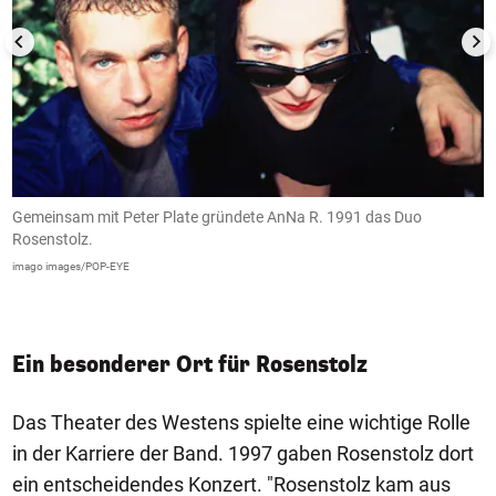
Gemeinsam mit Peter Plate gründete AnNa R. 1991 das Duo
D
Rosenstolz.
e
imago images/POP-EYE
IM
Ein besonderer Ort für Rosenstolz
Das Theater des Westens spielte eine wichtige Rolle
in der Karriere der Band. 1997 gaben Rosenstolz dort
ein entscheidendes Konzert. "Rosenstolz kam aus