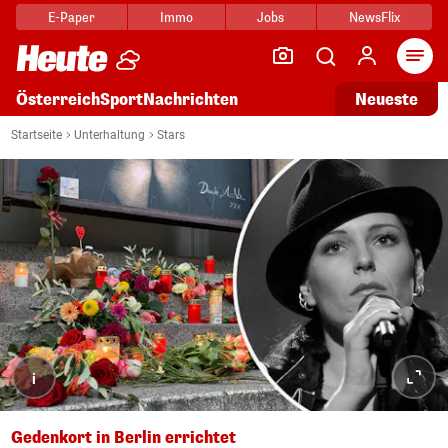
E-Paper
Immo
Jobs
NewsFlix
Arti
Österreich
Sport
Nachrichten
Neueste
Startseite
Unterhaltung
Stars
i
Gedenkort in Berlin errichtet