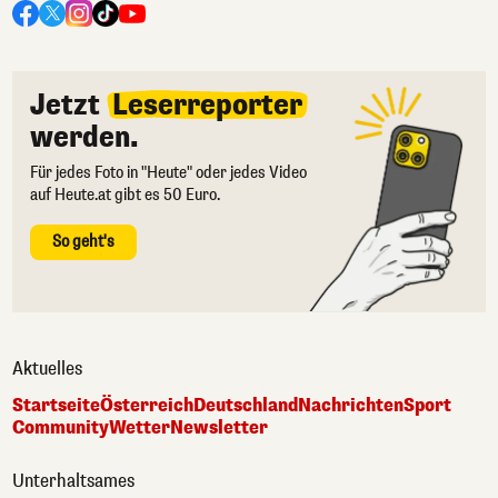
Jetzt
Leserreporter
werden.
Für jedes Foto in "Heute" oder jedes Video
auf Heute.at gibt es 50 Euro.
So geht's
Aktuelles
Startseite
Österreich
Deutschland
Nachrichten
Sport
Community
Wetter
Newsletter
Unterhaltsames