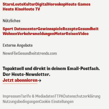
Stars
Leute
Kultur
Digital
Horoskop
Heute Games
Heute Kino
Heute TV
Nützliches
Sport Datencenter
Gewinnspiele
Rezepte
Gesundheit
Wohnen
Verkehrsmeldungen
Motor
Reisen
Video
Externe Angebote
NewsFlix
Gesundheitstrends.com
Topaktuell und direkt in deinem Email-Postfach.
Der Heute-Newsletter.
Jetzt abonnieren
Impressum
Tarife & Mediadaten
TTPA
Datenschutzerklärung
Nutzungsbedingungen
Cookie Einstellungen