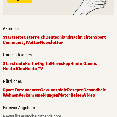
Aktuelles
Startseite
Österreich
Deutschland
Nachrichten
Sport
Community
Wetter
Newsletter
Unterhaltsames
Stars
Leute
Kultur
Digital
Horoskop
Heute Games
Heute Kino
Heute TV
Nützliches
Sport Datencenter
Gewinnspiele
Rezepte
Gesundheit
Wohnen
Verkehrsmeldungen
Motor
Reisen
Video
Externe Angebote
NewsFlix
Gesundheitstrends.com