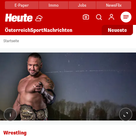
E-Paper
Immo
Jobs
NewsFlix
Arti
Österreich
Sport
Nachrichten
Neueste
Startseite
i
Wrestling