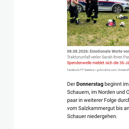
tzte.
Zu einem tragischen
08.08.2026: Emotionale Worte vo
igen gekommen.
Bei einem Frontal-
Traktorunfall verlor Sarah ihren Pa
Spendenwelle meldet sich die 36-J
Facebook FF Satteins / gofundme.com, Screensh
Der
Donnerstag
beginnt im
Schauern, im Norden und Os
paar in weiterer Folge dur
vom Salzkammergut bis an
Schauer niedergehen.