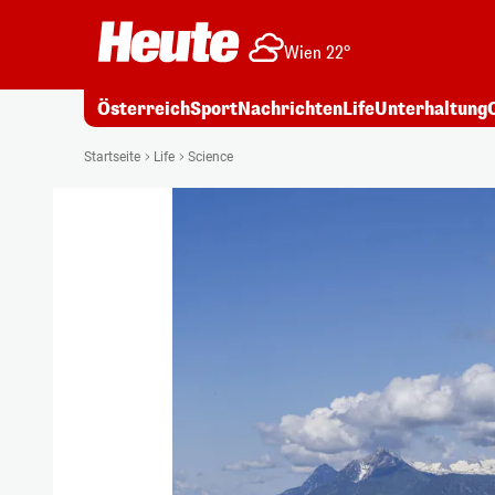
Wien 22°
Österreich
Sport
Nachrichten
Life
Unterhaltung
Startseite
Life
Science