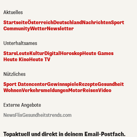
Aktuelles
Startseite
Österreich
Deutschland
Nachrichten
Sport
Community
Wetter
Newsletter
Unterhaltsames
Stars
Leute
Kultur
Digital
Horoskop
Heute Games
Heute Kino
Heute TV
Nützliches
Sport Datencenter
Gewinnspiele
Rezepte
Gesundheit
Wohnen
Verkehrsmeldungen
Motor
Reisen
Video
Externe Angebote
NewsFlix
Gesundheitstrends.com
Topaktuell und direkt in deinem Email-Postfach.