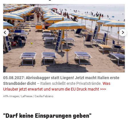
.
05.08.2027:
Abrissbagger statt Liegen! Jetzt macht Italien erste
0
Strandbäder dicht
– Italien schließt erste Privatstrände.
Was
W
Urlauber jetzt erwartet und warum die EU Druck macht >>>
G
E
APA-Images / LaPresse / Cecilia Fabiano
iS
"Darf keine Einsparungen geben"